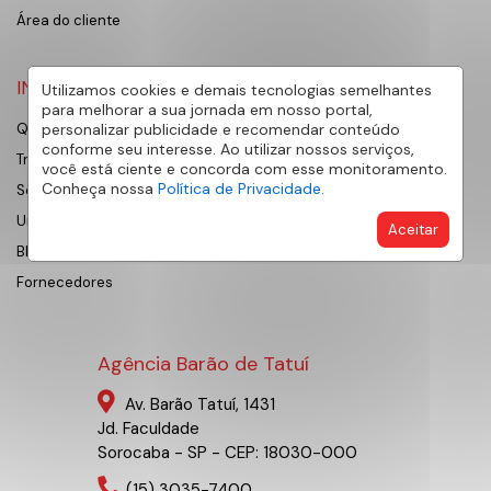
Área do cliente
INSTITUCIONAL
Utilizamos cookies e demais tecnologias semelhantes
para melhorar a sua jornada em nosso portal,
personalizar publicidade e recomendar conteúdo
Quem Somos
conforme seu interesse. Ao utilizar nossos serviços,
Trabalhe Conosco
você está ciente e concorda com esse monitoramento.
Conheça nossa
Política de Privacidade.
Sobre Sorocaba
Universidade AE
Aceitar
Blog
Fornecedores
Agência Barão de Tatuí
Av. Barão Tatuí, 1431
Jd. Faculdade
Sorocaba - SP - CEP: 18030-000
(15) 3035-7400