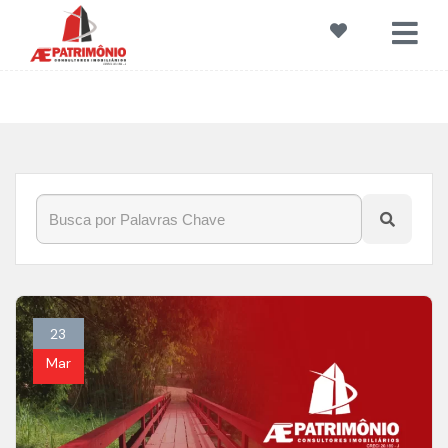
Início
»
Blog
»
#LazerEmFamília
23
Mar