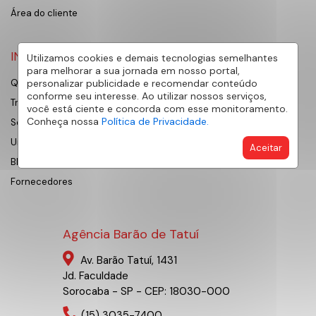
Área do cliente
INSTITUCIONAL
Utilizamos cookies e demais tecnologias semelhantes
para melhorar a sua jornada em nosso portal,
personalizar publicidade e recomendar conteúdo
Quem Somos
conforme seu interesse. Ao utilizar nossos serviços,
Trabalhe Conosco
você está ciente e concorda com esse monitoramento.
Conheça nossa
Política de Privacidade.
Sobre Sorocaba
Universidade AE
Aceitar
Blog
Fornecedores
Agência Barão de Tatuí
Av. Barão Tatuí, 1431
Jd. Faculdade
Sorocaba - SP - CEP: 18030-000
(15) 3035-7400