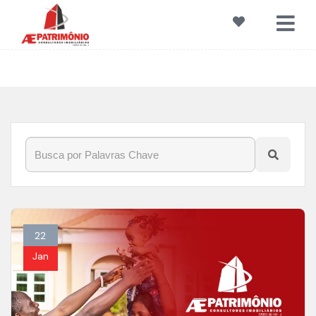
Início
»
Blog
»
JardimMontreal
22
Jan