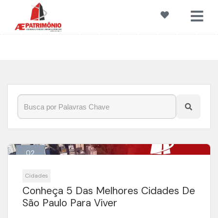
Início
»
Blog
»
EstadoDeSãoPaulo
02
Maio
Cidades
Conheça 5 Das Melhores Cidades De
São Paulo Para Viver