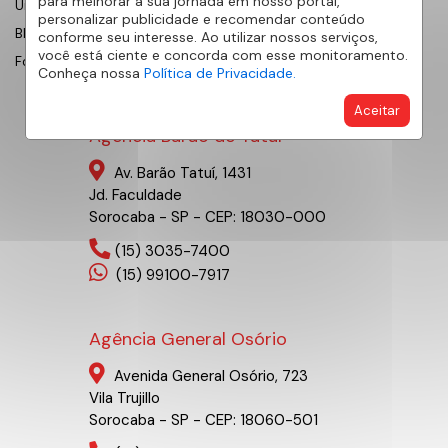
para melhorar a sua jornada em nosso portal,
Universidade AE
personalizar publicidade e recomendar conteúdo
Blog
conforme seu interesse. Ao utilizar nossos serviços,
você está ciente e concorda com esse monitoramento.
Fornecedores
Conheça nossa
Política de Privacidade.
Aceitar
Agência Barão de Tatuí
Av. Barão Tatuí, 1431
Jd. Faculdade
Sorocaba - SP - CEP: 18030-000
(15) 3035-7400
(15) 99100-7917
Agência General Osório
Avenida General Osório, 723
Vila Trujillo
Sorocaba - SP - CEP: 18060-501