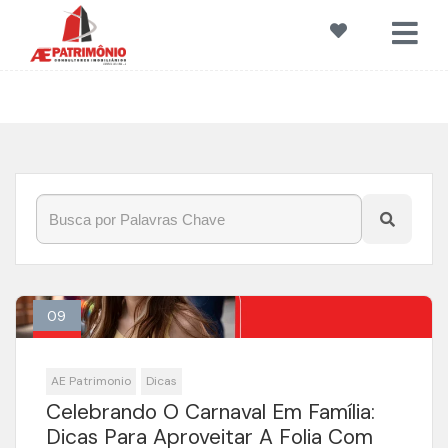
Início
»
Blog
»
#carnaval
09
Fev
AE Patrimonio
Dicas
Celebrando O Carnaval Em Família:
Dicas Para Aproveitar A Folia Com