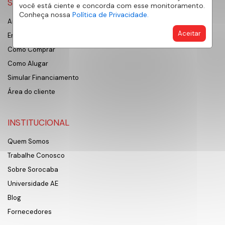
SERVIÇOS
você está ciente e concorda com esse monitoramento.
Conheça nossa
Política de Privacidade.
Anunciar Imóvel
Aceitar
Encontre Meu Imóvel
Como Comprar
Como Alugar
Simular Financiamento
Área do cliente
INSTITUCIONAL
Quem Somos
Trabalhe Conosco
Sobre Sorocaba
Universidade AE
Blog
Fornecedores