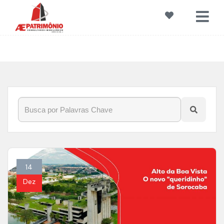
Início
»
Blog
»
#altodaboavista
14
Dez