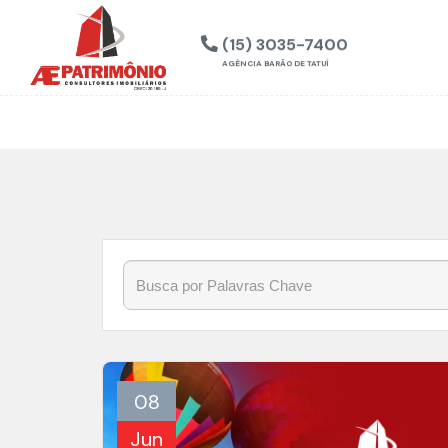
Início
»
Blog
»
LazerNoInteriorPaulista
(15) 3035-7400
AGÊNCIA BARÃO DE TATUÍ
08
Jun