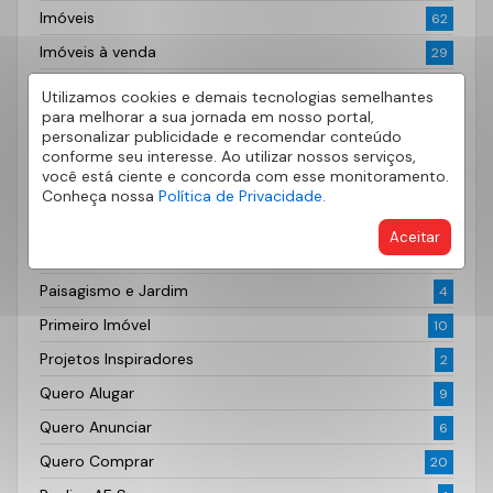
Imóveis
62
Imóveis à venda
29
Investimento
14
Utilizamos cookies e demais tecnologias semelhantes
para melhorar a sua jornada em nosso portal,
Lançamentos Imobiliários
52
personalizar publicidade e recomendar conteúdo
Locação
conforme seu interesse. Ao utilizar nossos serviços,
3
você está ciente e concorda com esse monitoramento.
Mercado Financeiro
48
Conheça nossa
Política de Privacidade.
Mercado Imobiliário
122
Aceitar
Outros
43
Paisagismo e Jardim
4
Primeiro Imóvel
10
Projetos Inspiradores
2
Quero Alugar
9
Quero Anunciar
6
Quero Comprar
20