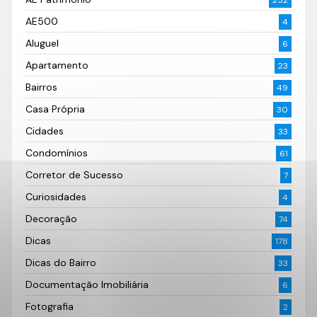
252
AE500
4
Aluguel
6
Apartamento
23
Bairros
49
Casa Própria
30
Cidades
33
Condomínios
61
Corretor de Sucesso
7
Curiosidades
4
Decoração
74
Dicas
178
Dicas do Bairro
33
Documentação Imobiliária
6
Fotografia
2